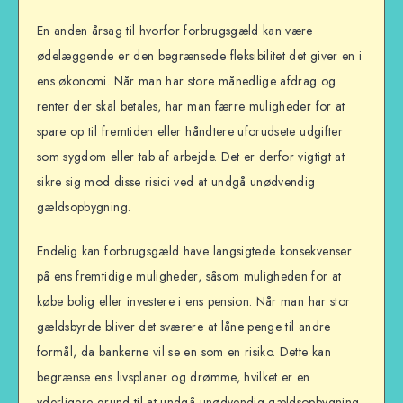
En anden årsag til hvorfor forbrugsgæld kan være
ødelæggende er den begrænsede fleksibilitet det giver en i
ens økonomi. Når man har store månedlige afdrag og
renter der skal betales, har man færre muligheder for at
spare op til fremtiden eller håndtere uforudsete udgifter
som sygdom eller tab af arbejde. Det er derfor vigtigt at
sikre sig mod disse risici ved at undgå unødvendig
gældsopbygning.
Endelig kan forbrugsgæld have langsigtede konsekvenser
på ens fremtidige muligheder, såsom muligheden for at
købe bolig eller investere i ens pension. Når man har stor
gældsbyrde bliver det sværere at låne penge til andre
formål, da bankerne vil se en som en risiko. Dette kan
begrænse ens livsplaner og drømme, hvilket er en
yderligere grund til at undgå unødvendig gældsopbygning.